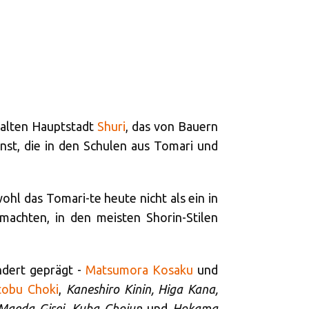
 alten Hauptstadt
Shuri
, das von Bauern
st, die in den Schulen aus Tomari und
ohl das Tomari-te heute nicht als ein in
smachten, in den meisten Shorin-Stilen
ndert geprägt -
Matsumora Kosaku
und
obu Choki
,
Kaneshiro Kinin, Higa Kana,
Maeda Gisei
,
Kuba Chojun
und
Hokama