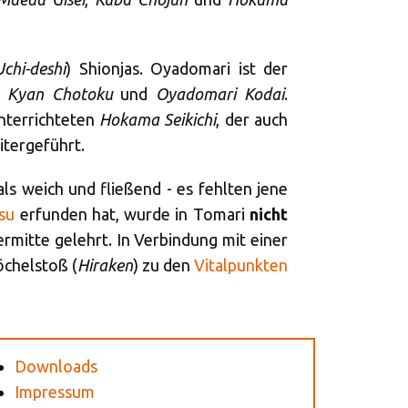
Uchi-deshi
) Shionjas. Oyadomari ist der
e
Kyan Chotoku
und
Oyadomari Kodai
.
unterrichteten
Hokama Seikichi
, der auch
itergeführt.
ls weich und fließend - es fehlten jene
su
erfunden hat, wurde in Tomari
nicht
ermitte gelehrt. In Verbindung mit einer
chelstoß (
Hiraken
) zu den
Vitalpunkten
Downloads
Impressum