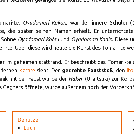
mari-te,
Oyadomari Kokan
, war der innere Schüler (
nte, die später seinen Namen erhielt. Er unterrichtet
e Söhne
Oyadomari Kotsu
und
Oyadomari Konin
. Diese 
ernte. Über diese wird heute die Kunst des Tomari-te we
er im geheimen stattfand. Er beschreibt das Tomari-te a
modernen
Karate
sieht. Der
gedrehte Fauststoß
, den
Ito
chnik mit der Faust wurde der
Haken
(Ura-tsuki) zur Körp
es Gegners öffnete, wurde außerdem noch der Vorderknö
Benutzer
Login