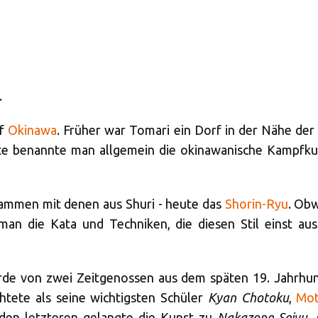
.
uf
Okinawa
. Früher war Tomari ein Dorf in der Nähe der
e benannte man allgemein die okinawanische Kampfkun
sammen mit denen aus Shuri - heute das
Shorin-Ryu
. Obw
man die Kata und Techniken, die diesen Stil einst au
urde von zwei Zeitgenossen aus dem späten 19. Jahrhu
htete als seine wichtigsten Schüler
Kyan Chotoku
,
Mot
 den letzteren gelangte die Kunst zu
Nakazone Seiyu
,