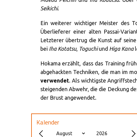
Seikichi
.
Ein weiterer wichtiger Meister des To
Überlieferer einer alten Passai-Varia
Letzterer übertrug die Kunst auf sein
bei
Iha Kotatsu
,
Toguchi
und
Higa Kana
l
Hokama erzählt, dass das Training früh
abgehackten Techniken, die man im 
verwendet
. Als wichtigste Angriffste
steigenden Abwehr, die die Deckung d
der Brust angewendet.
Kalender