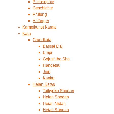
Philosophie
Geschichte
Prüfung
Anfänger
Kampfkunst Karate
Kata
Grundkata
Bassai Dai
Empi
Gojushiho Sho
Hangetsu
Jion
Kanku
Heian Katas
Taikyoko Shodan
Heian Shodan
Heian Nidan
Heian Sandan