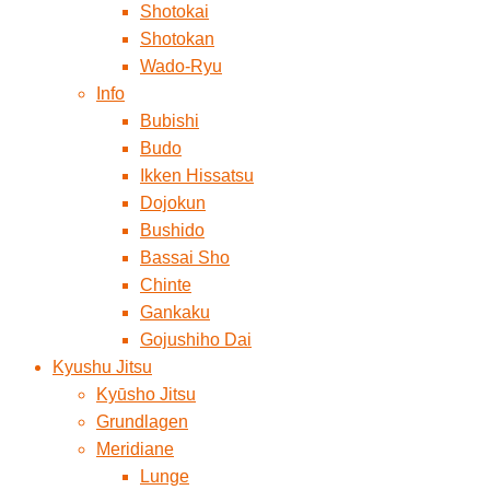
Shotokai
Shotokan
Wado-Ryu
Info
Bubishi
Budo
Ikken Hissatsu
Dojokun
Bushido
Bassai Sho
Chinte
Gankaku
Gojushiho Dai
Kyushu Jitsu
Kyūsho Jitsu
Grundlagen
Meridiane
Lunge