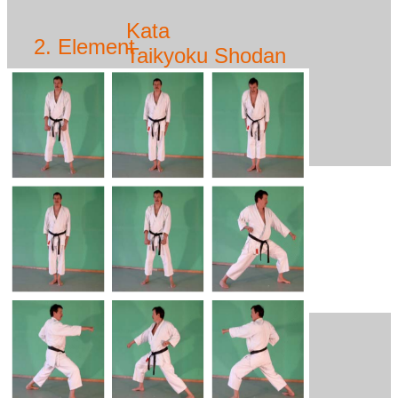
Kata
2. Element
Taikyoku Shodan
Zenkutsu-Dachi
Gyaku-Zuki vorwärts
3.Eelement