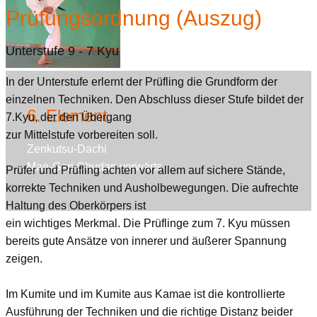
Prüfungsordnung (Auszug)
Unterstufe 9 - 7 Kyu
In der Unterstufe erlernt der Prüfling die Grundform der
einzelnen Techniken. Den Abschluss dieser Stufe bildet der
6. Element
7.Kyu, der den Übergang
zur Mittelstufe vorbereiten soll.
Zenkutsu-Dachi
Mae-Geri Chudan vorwärts
Prüfer und Prüfling achten vor allem auf sichere Stände,
korrekte Techniken und Ausholbewegungen. Die aufrechte
Haltung des Oberkörpers ist
ein wichtiges Merkmal. Die Prüflinge zum 7. Kyu müssen
bereits gute Ansätze von innerer und äußerer Spannung
zeigen.
Im Kumite und im Kumite aus Kamae ist die kontrollierte
Ausführung der Techniken und die richtige Distanz beider