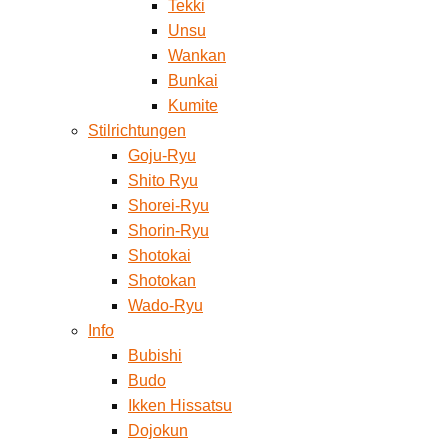
Tekki
Unsu
Wankan
Bunkai
Kumite
Stilrichtungen
Goju-Ryu
Shito Ryu
Shorei-Ryu
Shorin-Ryu
Shotokai
Shotokan
Wado-Ryu
Info
Bubishi
Budo
Ikken Hissatsu
Dojokun