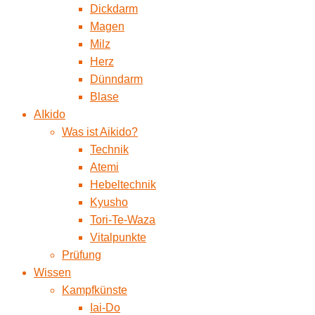
Dickdarm
Magen
Milz
Herz
Dünndarm
Blase
AIkido
Was ist Aikido?
Technik
Atemi
Hebeltechnik
Kyusho
Tori-Te-Waza
Vitalpunkte
Prüfung
Wissen
Kampfkünste
Iai-Do