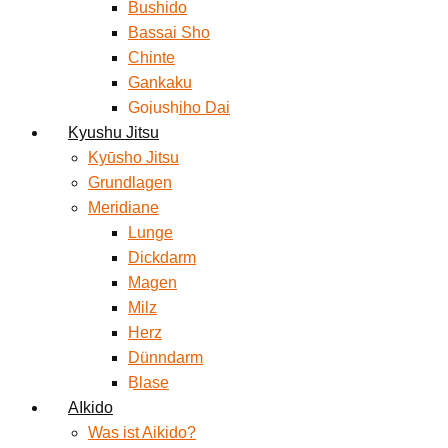
Bushido
Bassai Sho
Chinte
Gankaku
Gojushiho Dai
Kyushu Jitsu
Kyūsho Jitsu
Grundlagen
Meridiane
Lunge
Dickdarm
Magen
Milz
Herz
Dünndarm
Blase
AIkido
Was ist Aikido?