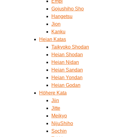
Empi
Gojushiho Sho
Hangetsu
Jion
Kanku
Heian Katas
Taikyoko Shodan
Heian Shodan
Heian Nidan
Heian Sandan
Heian Yondan
Heian Godan
Höhere Kata
Jiin
Jitte
Meikyo
NijuShiho
Sochin