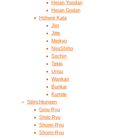
Heian Yondan
Heian Godan
Höhere Kata
Jiin
Jitte
Meikyo
NijuShiho
Sochin
Tekki
Unsu
Wankan
Bunkai
Kumite
Stilrichtungen
Goju-Ryu
Shito Ryu
Shorei-Ryu
Shorin-Ryu