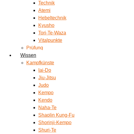
Technik
Atemi
Hebeltechnik
Kyusho
Tori-Te-Waza
Vitalpunkte
Prüfung
Wissen
Kampfkünste
Iai-Do
Jiu-Jitsu
Judo
Kempo
Kendo
Naha-Te
Shaolin Kung-Fu
Shorinji-Kempo
Shuri-Te