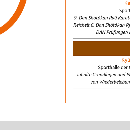
Ka
Spor
9. Dan Shótókan Ryû Karate
Reichelt 6. Dan Shótókan R
DAN Prüfungen 
Kyû
Sporthalle der
Inhalte Grundlagen und Pr
von Wiederbelebun