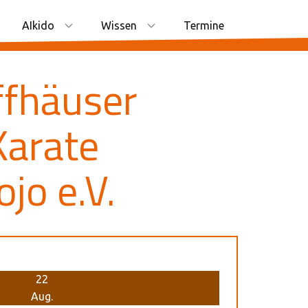
AIkido
Wissen
Termine
ffhäuser
Karate
ojo e.V.
22
Aug.