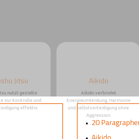
shu Jitsu
Aikido
tsu nutzt gezielte
Aikido verbindet
e zur Kontrolle und
Energieumlenkung, Harmonie
teidigung effektiv.
und Selbstverteidigung ohne
Aggression.
20 Paragraphe
Aikido