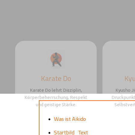
Karate Do
Kyu
Karate Do lehrt Disziplin,
Kyusho Ji
Körperbeherrschung, Respekt
Druckpunkt
und geistige Stärke.
Selbstver
Was ist Aikido
Startbild_Text