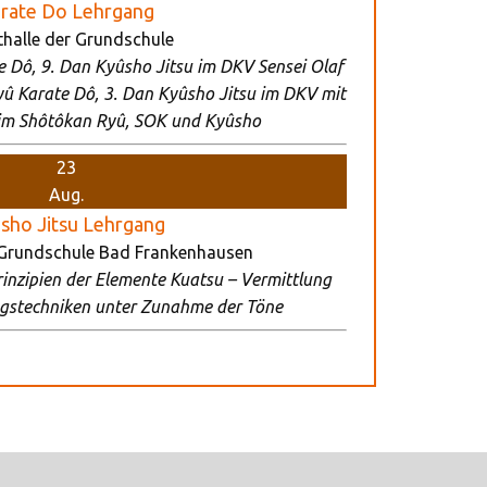
rate Do Lehrgang
thalle der Grundschule
 Dô, 9. Dan Kyûsho Jitsu im DKV Sensei Olaf
yû Karate Dô, 3. Dan Kyûsho Jitsu im DKV mit
im Shôtôkan Ryû, SOK und Kyûsho
23
Aug.
sho Jitsu Lehrgang
 Grundschule Bad Frankenhausen
inzipien der Elemente Kuatsu – Vermittlung
gstechniken unter Zunahme der Töne