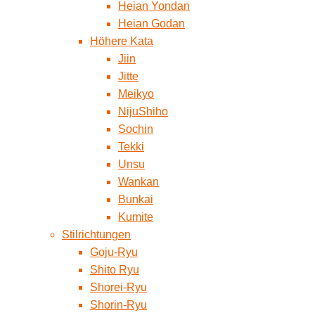
Heian Yondan
Heian Godan
Höhere Kata
Jiin
Jitte
Meikyo
NijuShiho
Sochin
Tekki
Unsu
Wankan
Bunkai
Kumite
Stilrichtungen
Goju-Ryu
Shito Ryu
Shorei-Ryu
Shorin-Ryu