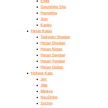
Empi
Gojushiho Sho
Hangetsu
Jion
Kanku
Heian Katas
Taikyoko Shodan
Heian Shodan
Heian Nidan
Heian Sandan
Heian Yondan
Heian Godan
Höhere Kata
Jiin
Jitte
Meikyo
NijuShiho
Sochin