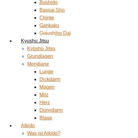
Bushido
Bassai Sho
Chinte
Gankaku
Gojushiho Dai
Kyushu Jitsu
Kyūsho Jitsu
Grundlagen
Meridiane
Lunge
Dickdarm
Magen
Milz
Herz
Dünndarm
Blase
AIkido
Was ist Aikido?