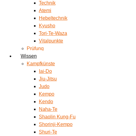
Technik
Atemi
Hebeltechnik
Kyusho
Tori-Te-Waza
Vitalpunkte
Prüfung
Wissen
Kampfkünste
Iai-Do
Jiu-Jitsu
Judo
Kempo
Kendo
Naha-Te
Shaolin Kung-Fu
Shorinji-Kempo
Shuri-Te