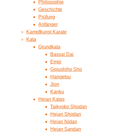
Philosophie
Geschichte
Prüfung
Anfänger
Kampfkunst Karate
Kata
Grundkata
Bassai Dai
Empi
Gojushiho Sho
Hangetsu
Jion
Kanku
Heian Katas
Taikyoko Shodan
Heian Shodan
Heian Nidan
Heian Sandan