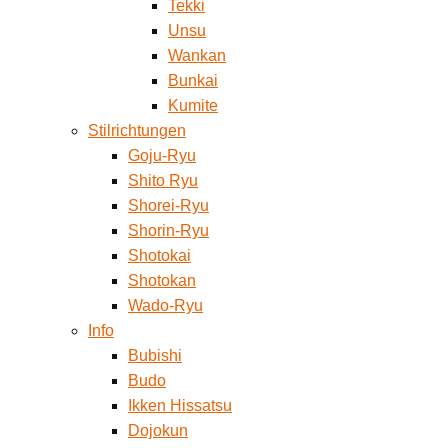
Tekki
Unsu
Wankan
Bunkai
Kumite
Stilrichtungen
Goju-Ryu
Shito Ryu
Shorei-Ryu
Shorin-Ryu
Shotokai
Shotokan
Wado-Ryu
Info
Bubishi
Budo
Ikken Hissatsu
Dojokun