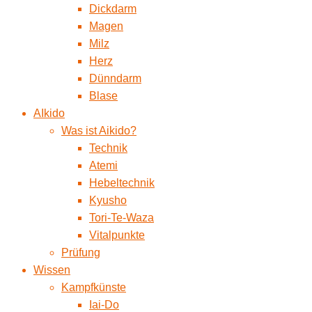
Dickdarm
Magen
Milz
Herz
Dünndarm
Blase
AIkido
Was ist Aikido?
Technik
Atemi
Hebeltechnik
Kyusho
Tori-Te-Waza
Vitalpunkte
Prüfung
Wissen
Kampfkünste
Iai-Do