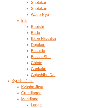
Shotokai
Shotokan
Wado-Ryu
Info
Bubishi
Budo
Ikken Hissatsu
Dojokun
Bushido
Bassai Sho
Chinte
Gankaku
Gojushiho Dai
Kyushu Jitsu
Kyūsho Jitsu
Grundlagen
Meridiane
Lunge