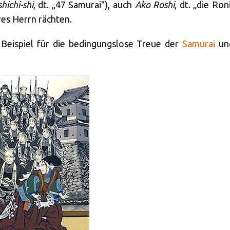
shichi-shi
, dt. „47 Samurai"), auch
Ako Roshi
, dt. „die Ro
res Herrn rächten.
s Beispiel für die bedingungslose Treue der
Samurai
und