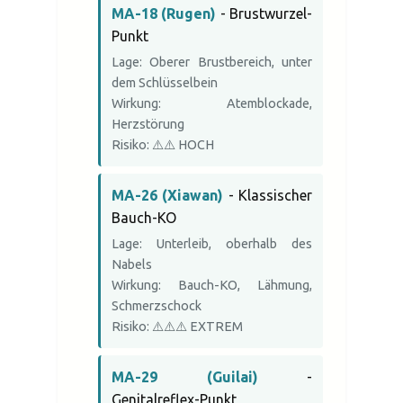
MA-18 (Rugen)
- Brustwurzel-
Punkt
Lage: Oberer Brustbereich, unter
dem Schlüsselbein
Wirkung: Atemblockade,
Herzstörung
Risiko: ⚠️⚠️ HOCH
MA-26 (Xiawan)
- Klassischer
Bauch-KO
Lage: Unterleib, oberhalb des
Nabels
Wirkung: Bauch-KO, Lähmung,
Schmerzschock
Risiko: ⚠️⚠️⚠️ EXTREM
MA-29 (Guilai)
-
Genitalreflex-Punkt