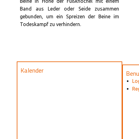
Beine in Höhe der Fußknöchel mit einem
Band aus Leder oder Seide zusammen
gebunden, um ein Spreizen der Beine im
Todeskampf zu verhindern.
Kalender
Benu
Lo
Reg