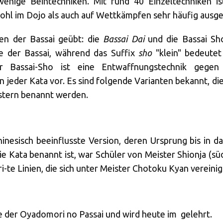
enige Beintechniken. Mit rund 40 Einzeltechniken is
owohl im Dojo als auch auf Wettkämpfen sehr häufig ausg
ten der Bassai geübt: die
Bassai Dai
und die Bassai Sh
e der Bassai, während das Suffix
sho
"klein" bedeutet
r Bassai-Sho ist eine Entwaffnungstechnik gegen e
jeder Kata vor. Es sind folgende Varianten bekannt, die
istern benannt werden.
chinesisch beeinflusste Version, deren Ursprung bis in 
 Kata benannt ist, war Schüler von Meister Shionja (südli
-te Linien, die sich unter Meister Chotoku Kyan vereini
te der Oyadomori no Passai und wird heute im
gelehrt.