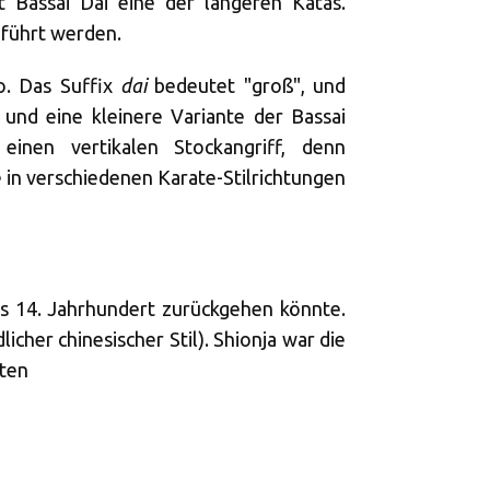
t Bassai Dai eine der längeren Katas.
eführt werden.
o. Das Suffix
dai
bedeutet "groß", und
 und eine kleinere Variante der Bassai
inen vertikalen Stockangriff, denn
 in verschiedenen Karate-Stilrichtungen
das 14. Jahrhundert zurückgehen könnte.
cher chinesischer Stil). Shionja war die
gten