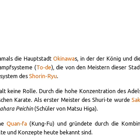
damals die Hauptstadt
Okinawa
s, in der der König und di
ampfsysteme (
To-de
), die von den Meistern dieser Sta
tsystem des
Shorin-Ryu
.
halt keine Rolle. Durch die hohe Konzentration des Adels
chen Karate. Als erster Meister des Shuri-te wurde
Sa
ahara Peichin
(Schüler von Matsu Higa).
che
Quan-fa
(Kung-Fu) und gründete durch die Kombin
alte und Konzepte heute bekannt sind.