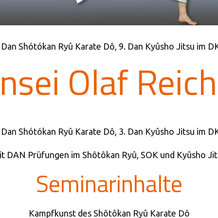
. Dan Shótókan Ryû Karate Dô, 9. Dan Kyûsho Jitsu im D
nsei Olaf Reich
. Dan Shótókan Ryû Karate Dô, 3. Dan Kyûsho Jitsu im D
it DAN Prüfungen im Shôtôkan Ryû, SOK und Kyûsho Jit
Seminarinhalte
Kampfkunst des Shôtôkan Ryû Karate Dô