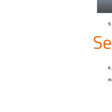
9
Se
6
m