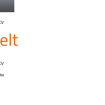
KV
elt
KV
su